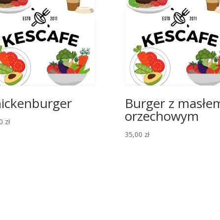
ickenburger
Burger z masłe
orzechowym
00
zł
35,00
zł