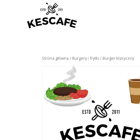
Strona główna
/
Burgery i frytki
/ Burger klasyczny