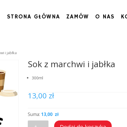
STRONA GŁÓWNA
ZAMÓW
O NAS
K
wi i jabłka
Sok z marchwi i jabłka
300ml
13,00
zł
Suma:
13,00 zł
ilość
Dodaj do koszyka