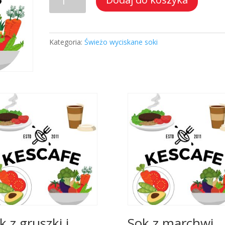
Sok
z
marchwi
i
Kategoria:
Świeżo wyciskane soki
jabłka
k z gruszki i
Sok z marchwi