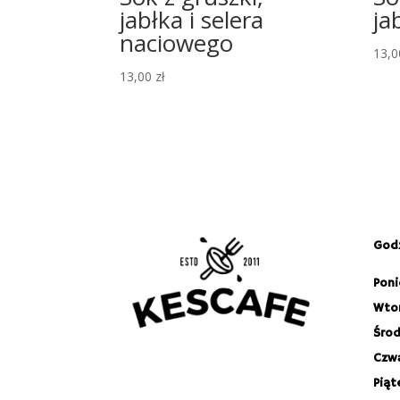
jabłka i selera
ja
naciowego
13,
13,00
zł
Godz
Poni
Wtor
Środ
Czwa
Piąt