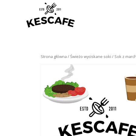
Strona główna
/
Świeżo wyciskane soki
/ Sok z march