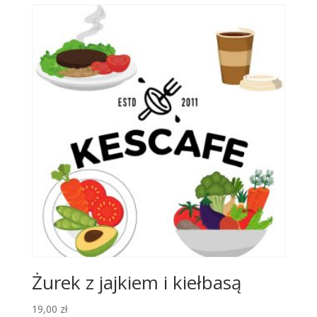
Żurek z jajkiem i kiełbasą
19,00
zł