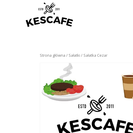
Strona główna
/
Sałatki
/ Sałatka Cezar