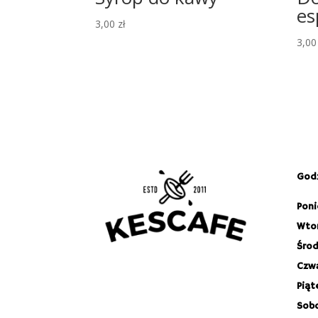
es
3,00
zł
3,0
Godz
Poni
Wtor
Środ
Czwa
Piąt
Sob