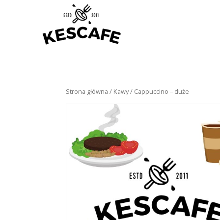
Strona główna
/
Kawy
/ Cappuccino – duże