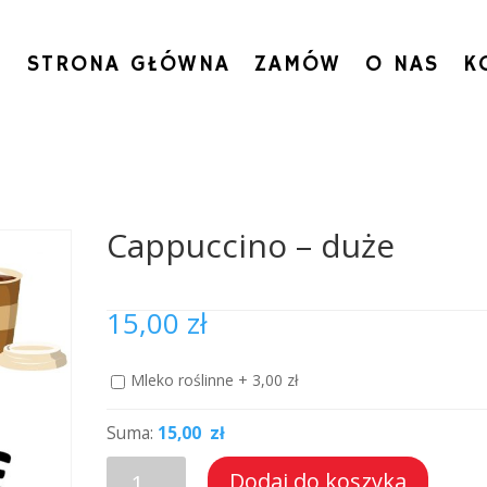
STRONA GŁÓWNA
ZAMÓW
O NAS
K
Cappuccino – duże
15,00
zł
Mleko roślinne +
3,00
zł
Suma:
15,00 zł
ilość
Dodaj do koszyka