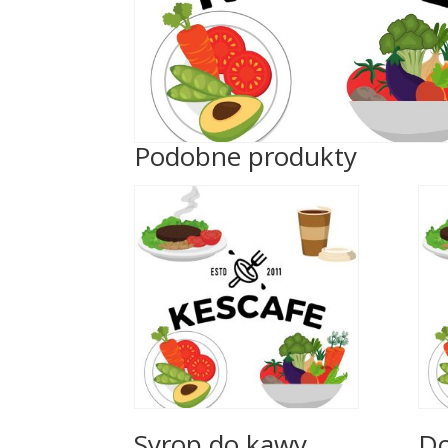
Podobne produkty
Syrop do kawy
Do