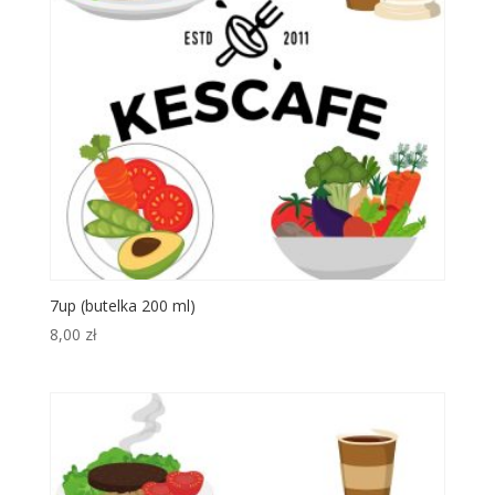
7up (butelka 200 ml)
8,00
zł